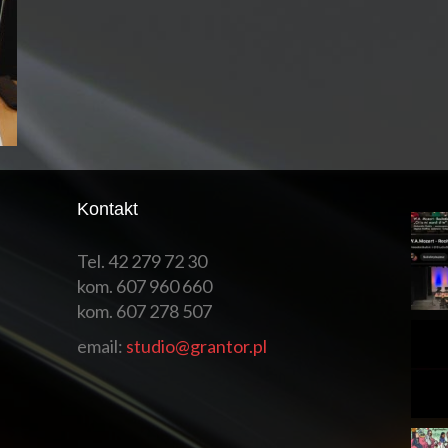
Kontakt
Tel. 42 279 72 30
kom. 607 960 660
kom. 607 278 507
email:
studio@grantor.pl