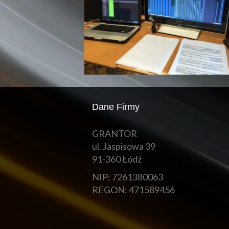
Dane Firmy
GRANTOR
ul. Jaspisowa 39
91-360 Łódź
NIP: 7261380063
REGON: 471589456