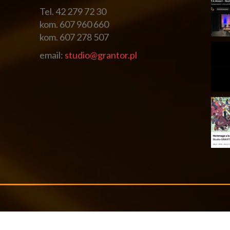
Tel. 42 279 72 30
kom. 607 960 660
kom. 607 278 507
email:
studio@grantor.pl