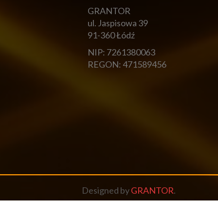
GRANTOR
ul. Jaspisowa 39
91-360 Łódź
NIP: 7261380063
REGON: 471589456
Designed by
GRANTOR
.