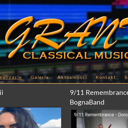
ealizacje
Galeria
Aktualności
Kontakt
S
ii
9/11 Remembrance 
BognaBand
9/11 Remembrance - Dorot