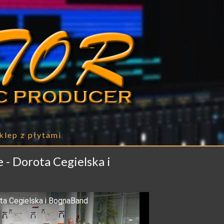
klep z płytami
- Dorota Cegielska i
a Cegielska i BognaBand