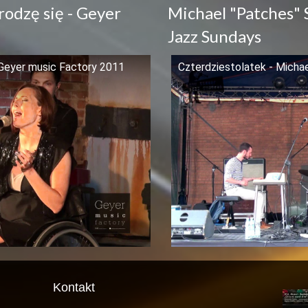
odzę się - Geyer
Michael "Patches"
Jazz Sundays
 Geyer music Factory 2011
Czterdziestolatek - Micha
Kontakt