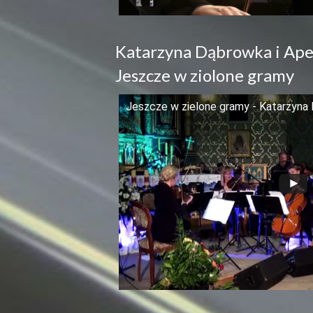
Katarzyna Dąbrowka i Ape
Jeszcze w ziolone gramy
Jeszcze w zielone gramy - Katarzyna