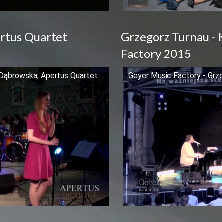
rtus Quartet
Grzegorz Turnau - 
Factory 2015
 Dąbrowska, Apertus Quartet
Geyer Music Factory - Grz