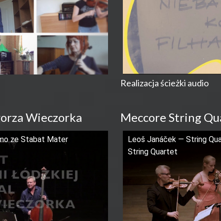
Realizacja ścieżki audio
gorza Wieczorka
Meccore String Qu
omo ze Stabat Mater
Leoš Janáček — String Qua
String Quartet