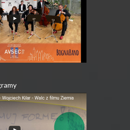
agramy
Wojciech Kilar - Walc z filmu Ziemia