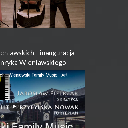
eniawskich - inauguracja
Henryka Wieniawskiego
h - Wieniawski Family Music - Art