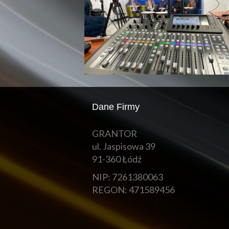
Dane Firmy
GRANTOR
ul. Jaspisowa 39
91-360 Łódź
NIP: 7261380063
REGON: 471589456