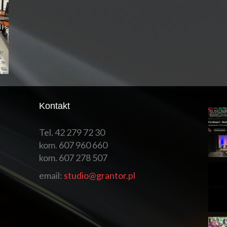
Kontakt
Tel. 42 279 72 30
kom. 607 960 660
kom. 607 278 507
email:
studio@grantor.pl