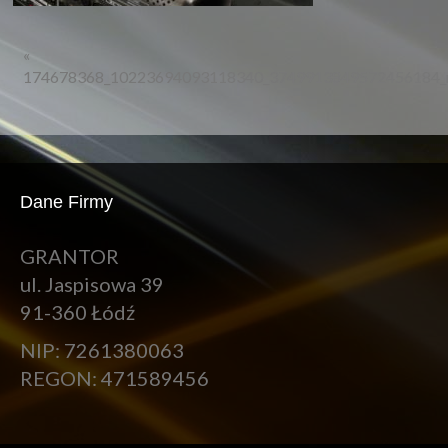
«
174678368_10223694093118340_3749913849572456184_
Dane Firmy
GRANTOR
ul. Jaspisowa 39
91-360 Łódź
NIP: 7261380063
REGON: 471589456