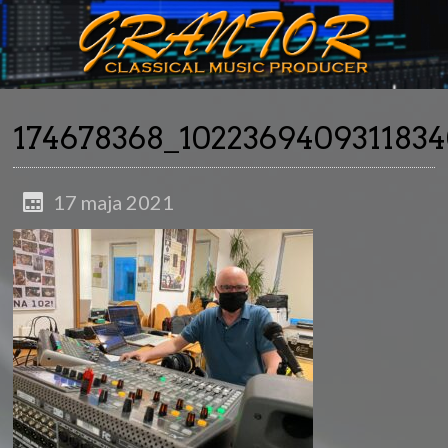
174678368_102236940931183
17 maja 2021