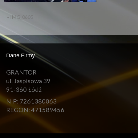
« IMG_0605
Dane Firmy
GRANTOR
ul. Jaspisowa 39
91-360 Łódź
NIP: 7261380063
REGON: 471589456