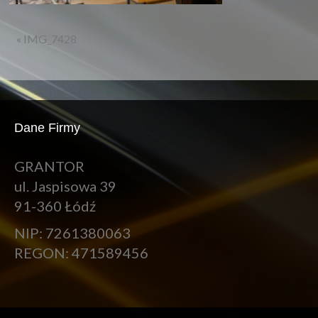
« IMG_7428
Dane Firmy
GRANTOR
ul. Jaspisowa 39
91-360 Łódź
NIP: 7261380063
REGON: 471589456