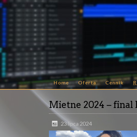
Home
Oferta
Cennik
R
Mietne 2024 – final 
23 lipca 2024