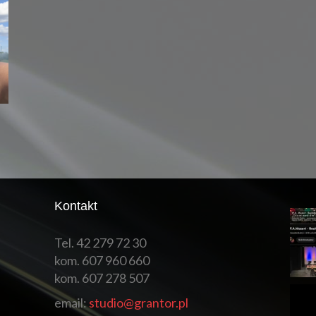
Kontakt
Tel. 42 279 72 30
kom. 607 960 660
kom. 607 278 507
email:
studio@grantor.pl