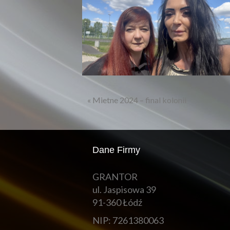
« Mietne 2024 – final kolonii
Dane Firmy
GRANTOR
ul. Jaspisowa 39
91-360 Łódź
NIP: 7261380063